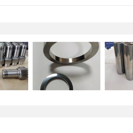
喷涂厂家
无锡碳化钨喷涂厂家
碳化
喷涂
碳化钨喷涂
碳