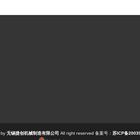
 by
无锡捷创机械制造有限公司
All right reserved 备案号：
苏ICP备2003